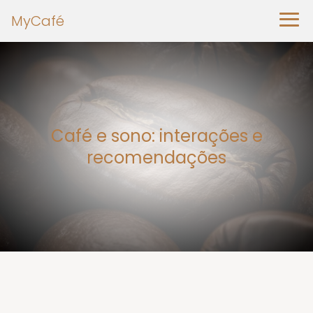
MyCafé
Café e sono: interações e
recomendações