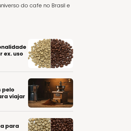
universo do cafe no Brasil e
onalidade
r ex. uso
 pelo
ra viajar
ia para