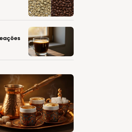
a
 reações