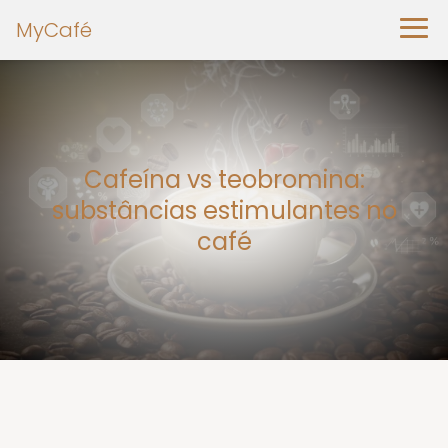
MyCafé
Cafeína vs teobromina:
substâncias estimulantes no
café