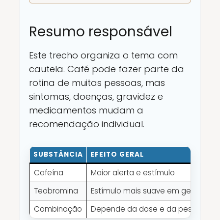
Resumo responsável
Este trecho organiza o tema com
cautela. Café pode fazer parte da
rotina de muitas pessoas, mas
sintomas, doenças, gravidez e
medicamentos mudam a
recomendação individual.
SUBSTÂNCIA
EFEITO GERAL
C
Cafeína
Maior alerta e estímulo
P
Teobromina
Estímulo mais suave em geral
T
Combinação
Depende da dose e da pessoa
E