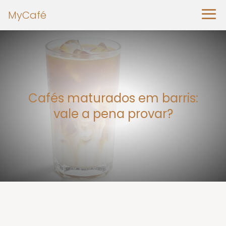
MyCafé
Cafés maturados em barris:
vale a pena provar?