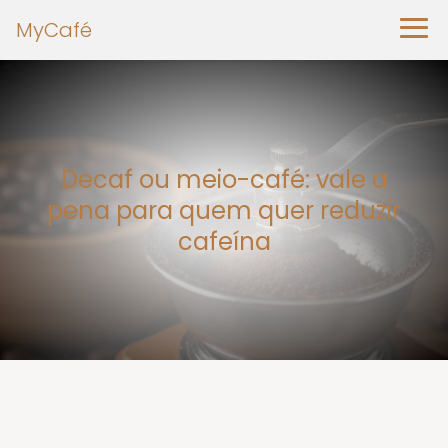
MyCafé
Decaf ou meio-café: vale a
pena para quem quer reduzir
cafeína