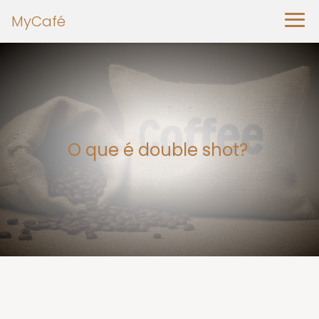
MyCafé
O que é double shot?