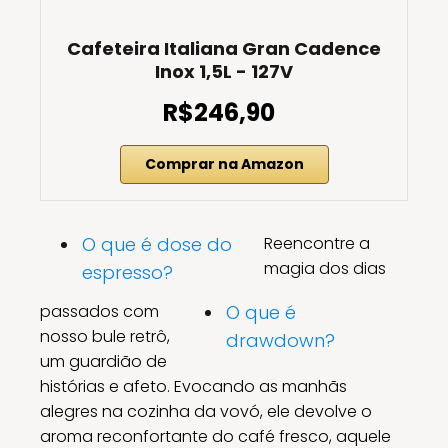
Cafeteira Italiana Gran Cadence
Inox 1,5L - 127V
R$246,90
Comprar na Amazon
O que é dose do
Reencontre a
magia dos dias
espresso?
passados com
O que é
nosso bule retrô,
drawdown?
um guardião de
histórias e afeto. Evocando as manhãs
alegres na cozinha da vovó, ele devolve o
aroma reconfortante do café fresco, aquele