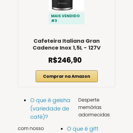
MAIS VENDIDO
#3
Cafeteira Italiana Gran
Cadence Inox 1,5L - 127V
R$246,90
Comprar na Amazon
O que é geisha
Desperte
memórias
(variedade de
adormecidas
café)?
com nosso
O que é gift