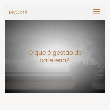
MyCafé
O que é gestão de
cafeteria?