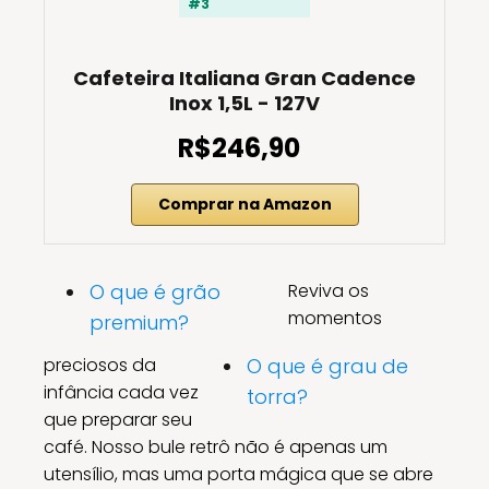
#3
Cafeteira Italiana Gran Cadence
Inox 1,5L - 127V
R$246,90
Comprar na Amazon
O que é grão
Reviva os
momentos
premium?
preciosos da
O que é grau de
infância cada vez
torra?
que preparar seu
café. Nosso bule retrô não é apenas um
utensílio, mas uma porta mágica que se abre