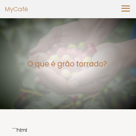
MyCafé
O que é grão torrado?
```html