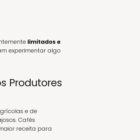
entemente
limitados e
am experimentar algo
s Produtores
grícolas e de
josos. Cafés
maior receita para