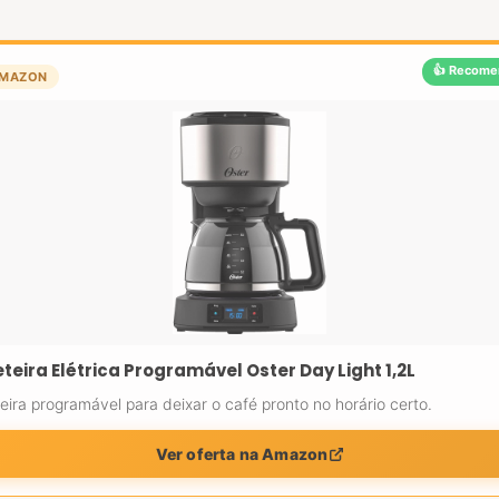
👍 Recome
MAZON
teira Elétrica Programável Oster Day Light 1,2L
eira programável para deixar o café pronto no horário certo.
Ver oferta na Amazon