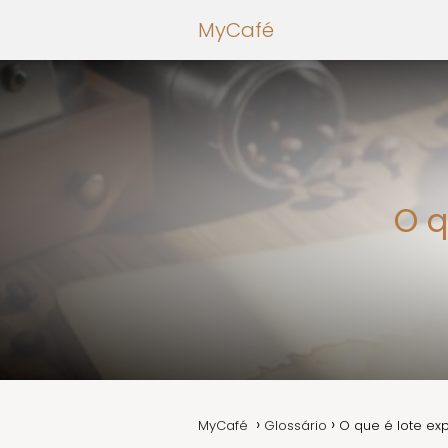
MyCafé
O q
MyCafé
Glossário
O que é lote ex