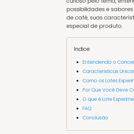
curioso pelo tema, ente
possibilidades e sabores
de café, suas caracterís
especial de produto.
Indice
Entendendo o Conceit
Características Única
Como os Lotes Experi
Por Que Você Deve Co
O que é Lote Experim
FAQ
Conclusão