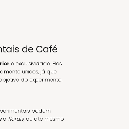
ntais de Café
rior
e exclusividade. Eles
amente únicos, já que
bjetivo do experimento.
experimentais podem
s
a
florais
, ou até mesmo