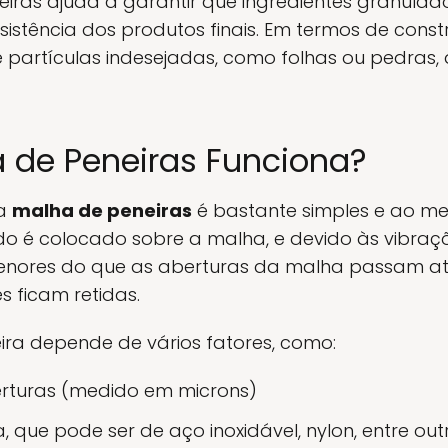
neiras ajuda a garantir que ingredientes granulad
stência dos produtos finais. Em termos de const
artículas indesejadas, como folhas ou pedras, 
 de Peneiras Funciona?
ma
malha de peneiras
é bastante simples e ao me
ado é colocado sobre a malha, e devido às vibra
menores do que as aberturas da malha passam at
s ficam retidas.
ira depende de vários fatores, como:
rturas (medido em microns)
 que pode ser de aço inoxidável, nylon, entre out