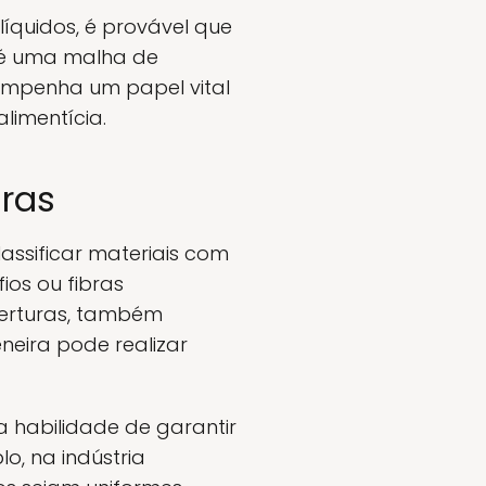
líquidos, é provável que
 é uma malha de
sempenha um papel vital
limentícia.
iras
lassificar materiais com
ios ou fibras
berturas, também
neira pode realizar
a habilidade de garantir
o, na indústria