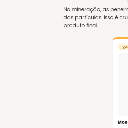
Na mineração, as peneir
das partículas. Isso é c
produto final.
A
Moed