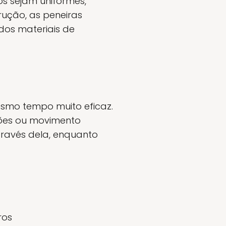
os sejam uniformes,
rução, as peneiras
dos materiais de
smo tempo muito eficaz.
ções ou movimento
ravés dela, enquanto
ros