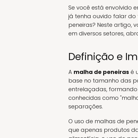
Se você está envolvido e
já tenha ouvido falar d
peneiras? Neste artigo,
em diversos setores, abr
Definição e I
A
malha de peneiras
é u
base no tamanho das par
entrelaçadas, formando
conhecidas como "malhas
separações.
O uso de malhas de penei
que apenas produtos da 