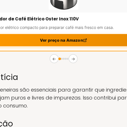
or de Café Elétrico Oster Inox 110V
r elétrico compacto para preparar café mais fresco em casa.
Ver preço na Amazon
←
→
tícia
 peneiras são essenciais para garantir que ingred
ejam puros e livres de impurezas. Isso contribui p
o consumo.
ação