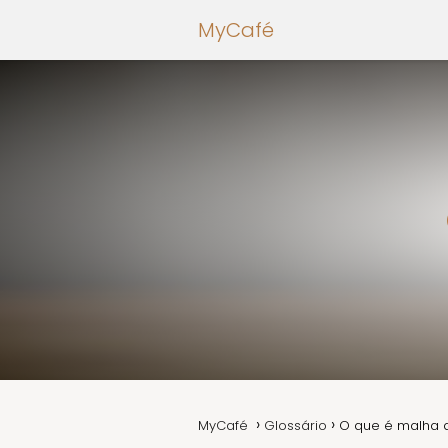
MyCafé
MyCafé
Glossário
O que é malha 