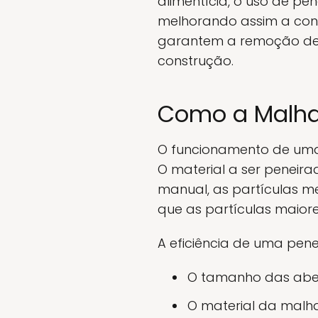
alimentícia, o uso de pe
melhorando assim a consi
garantem a remoção de p
construção.
Como a Malha
O funcionamento de u
O material a ser peneir
manual, as partículas 
que as partículas maiore
A eficiência de uma pene
O tamanho das abe
O material da malha,