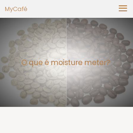
MyCafé
O que é moisture meter?