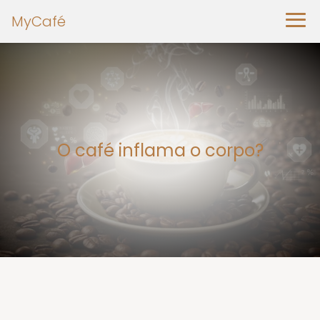
MyCafé
O café inflama o corpo?