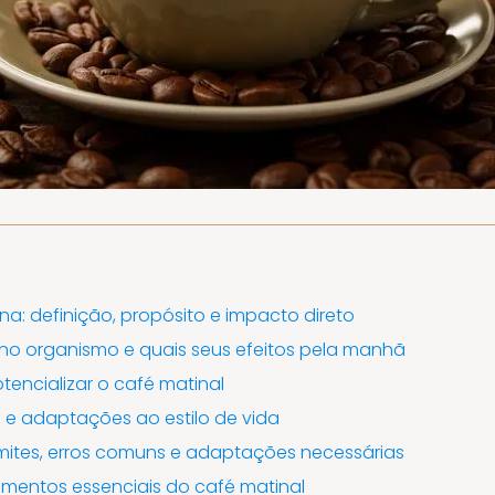
ina: definição, propósito e impacto direto
o organismo e quais seus efeitos pela manhã
tencializar o café matinal
 e adaptações ao estilo de vida
imites, erros comuns e adaptações necessárias
lementos essenciais do café matinal