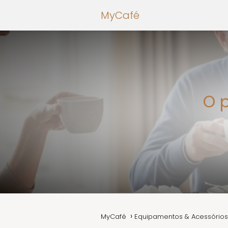
MyCafé
O 
MyCafé
Equipamentos & Acessórios