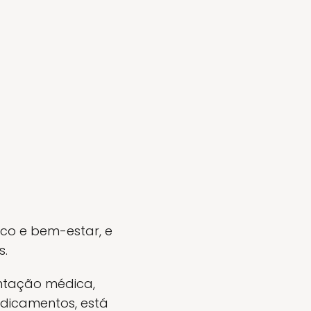
co e bem-estar, e
s.
entação médica,
edicamentos, está