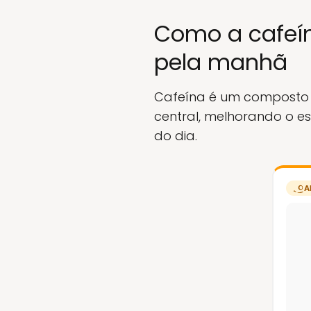
Como a cafeín
pela manhã
Cafeína é um composto n
central, melhorando o es
do dia.
A