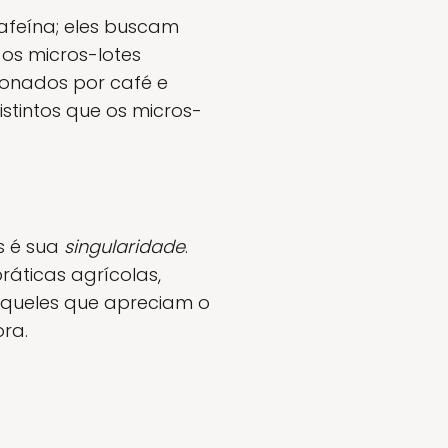
feína; eles buscam
os micros-lotes
onados por café e
stintos que os micros-
s é sua
singularidade
.
ráticas agrícolas,
 aqueles que apreciam o
ora.