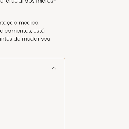
l crucial dos micros-
entação médica,
edicamentos, está
 antes de mudar seu