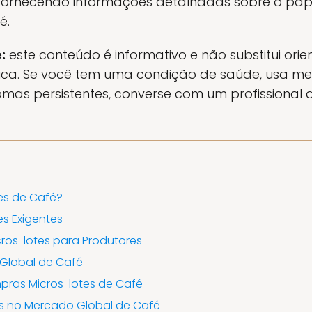
 fornecendo informações detalhadas sobre o pape
é.
:
este conteúdo é informativo e não substitui ori
tica. Se você tem uma condição de saúde, usa m
omas persistentes, converse com um profissional
es de Café?
s Exigentes
ros-lotes para Produtores
Global de Café
ras Micros-lotes de Café
es no Mercado Global de Café