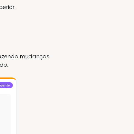
erior.
trazendo mudanças
do.
ligente