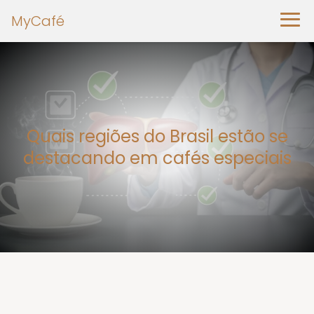
MyCafé
Quais regiões do Brasil estão se
destacando em cafés especiais