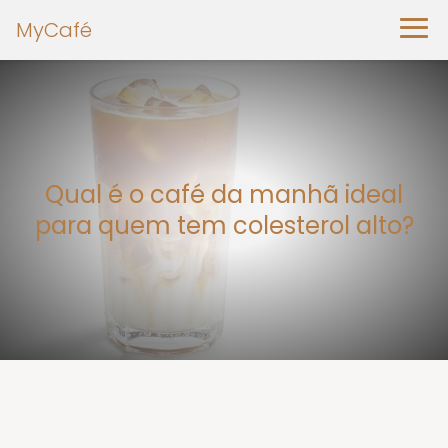
MyCafé
Qual é o café da manhã ideal
para quem tem colesterol alto?