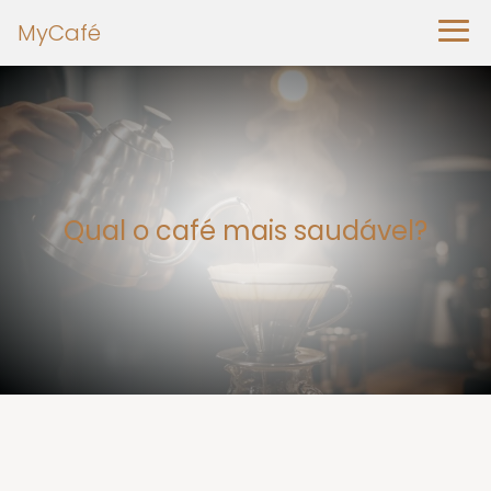
MyCafé
Qual o café mais saudável?