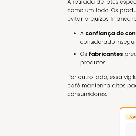
A retirada de lotes esp
como um todo. Os produ
evitar prejuízos financei
A
confiança do co
considerado insegur
Os
fabricantes
prec
produtos.
Por outro lado, essa vig
café mantenha altos pad
consumidores.
A