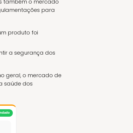
 mas também o mercado
egulamentações para
m produto foi
tir a segurança dos
 no geral, o mercado de
 a saúde dos
ndado