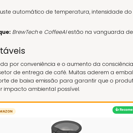
uste automático de temperatura, intensidade do 
que:
BrewTech
e
CoffeeAI
estão na vanguarda des
táveis
a por conveniência e o aumento da consciência 
setor de entrega de café. Muitas aderem a emba
porte de baixa emissão para garantir que o prod
 impacto ambiental possível.
👍 Recome
MAZON