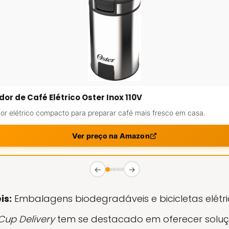
or de Café Elétrico Oster Inox 110V
r elétrico compacto para preparar café mais fresco em casa.
Ver preço na Amazon
←
→
is:
Embalagens biodegradáveis e bicicletas elétr
up Delivery
tem se destacado em oferecer solu