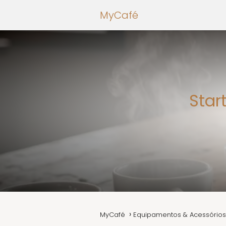
MyCafé
Star
MyCafé
Equipamentos & Acessórios