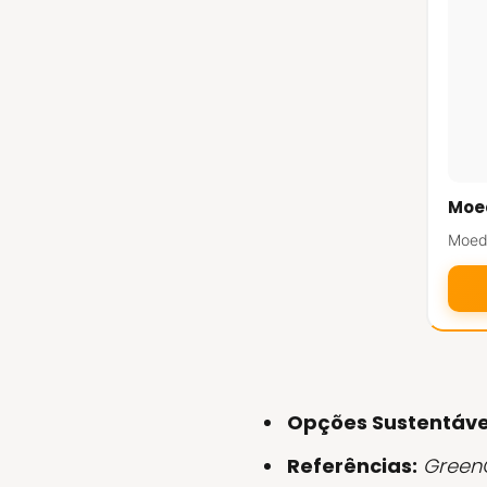
Moed
Moedo
Opções Sustentáve
Referências:
GreenC