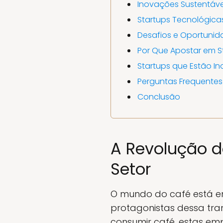
Inovações Sustentáve
Startups Tecnológic
Desafios e Oportunid
Por Que Apostar em S
Startups que Estão I
Perguntas Frequentes
Conclusão
A Revolução d
Setor
O mundo do café está em 
protagonistas dessa tra
consumir café, estas e