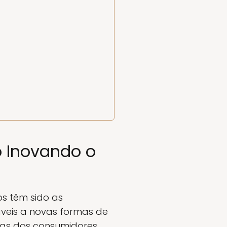
o Inovando o
ps têm sido as
áveis a novas formas de
as dos consumidores