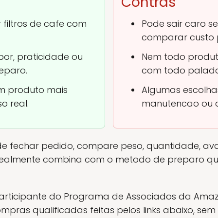
Contras
filtros de cafe com
Pode sair caro 
comparar custo 
or, praticidade ou
Nem todo produ
reparo.
com todo palada
um produto mais
Algumas escolhas
o real.
manutencao ou a
e fechar pedido, compare peso, quantidade, ava
 realmente combina com o metodo de preparo qu
rticipante do Programa de Associados da Amaz
pras qualificadas feitas pelos links abaixo, sem