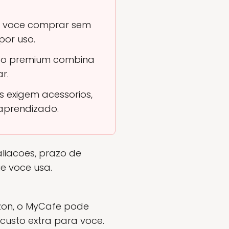
se voce comprar sem
por uso.
to premium combina
r.
 exigem acessorios,
prendizado.
liacoes, prazo de
e voce usa.
on, o MyCafe pode
 custo extra para voce.