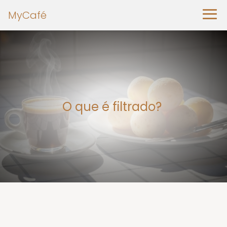
MyCafé
O que é filtrado?