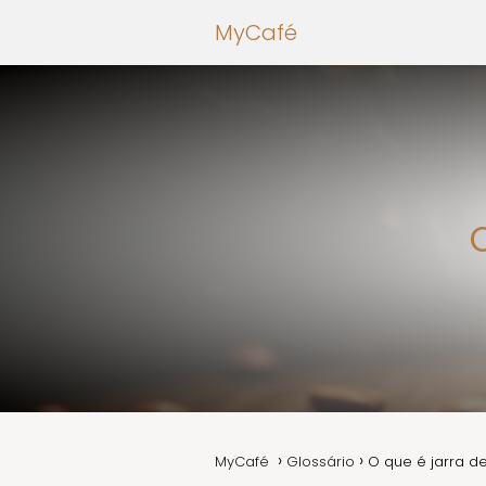
MyCafé
MyCafé
Glossário
O que é jarra 