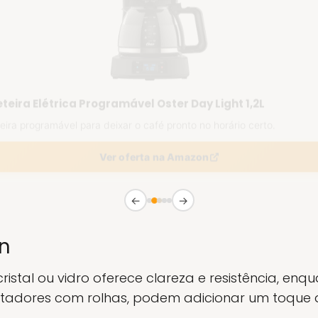
teira Elétrica Programável Oster Day Light 1,2L
eira programável para deixar o café pronto no horário certo.
Ver oferta na Amazon
←
→
gn
istal ou vidro oferece clareza e resistência, enq
tadores com rolhas, podem adicionar um toque