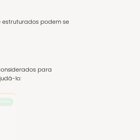
e estruturados podem se
 considerados para
judá-lo:
ndado