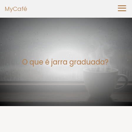
MyCafé
O que é jarra graduada?