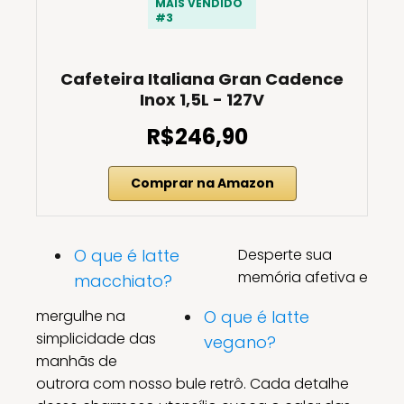
MAIS VENDIDO
#3
Cafeteira Italiana Gran Cadence
Inox 1,5L - 127V
R$246,90
Comprar na Amazon
O que é latte
Desperte sua
memória afetiva e
macchiato?
mergulhe na
O que é latte
simplicidade das
vegano?
manhãs de
outrora com nosso bule retrô. Cada detalhe