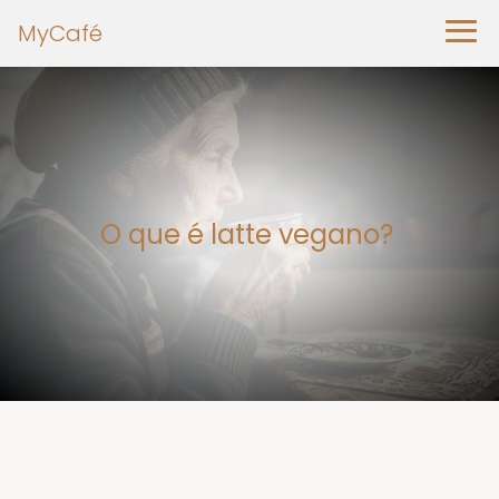
MyCafé
O que é latte vegano?