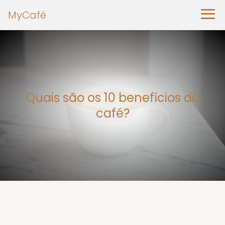
MyCafé
Quais são os 10 benefícios do
café?