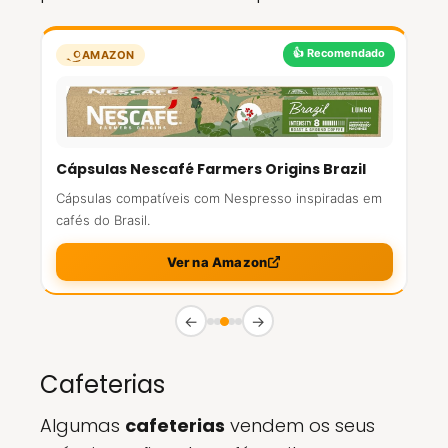
👍 Recomendado
AMAZON
Cápsulas Nescafé Farmers Origins Brazil
Cápsulas compatíveis com Nespresso inspiradas em
cafés do Brasil.
Ver na Amazon
←
→
Cafeterias
Algumas
cafeterias
vendem os seus